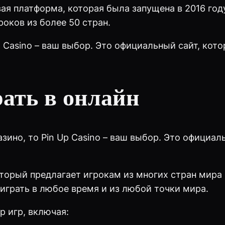
ая платформа, которая была запущена в 2016 году
оков из более 50 стран.
Up Casino – ваш выбор. Это официальный сайт, ко
рать в онлайн
ино, то Pin Up Casino – ваш выбор. Это официал
оторый предлагает игрокам из многих стран мира
е играть в любое время и из любой точки мира.
р игр, включая: