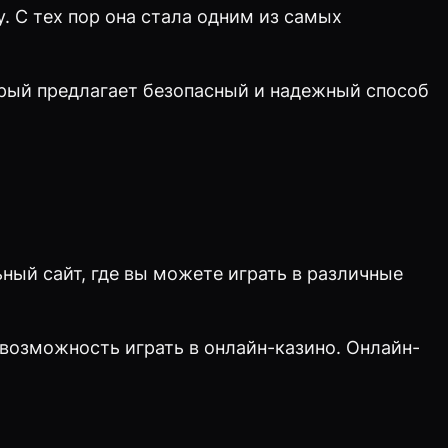
. С тех пор она стала одним из самых
торый предлагает безопасный и надежный способ
ьный сайт, где вы можете играть в различные
 возможность играть в онлайн-казино. Онлайн-