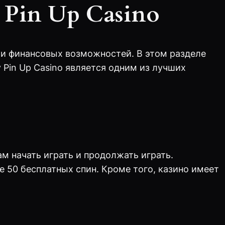
 Pin Up Casino
х и финансовых возможностей. В этом разделе
Pin Up Casino является одним из лучших
м начать играть и продолжать играть.
е 50 бесплатных спин. Кроме того, казино имеет