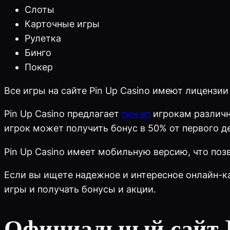
Слоты
Карточные игры
Рулетка
Бинго
Покер
Все игры на сайте Pin Up Casino имеют лицензии
Pin Up Casino предлагает
пин ап
игрокам различн
игрок может получить бонус в 50% от первого д
Pin Up Casino имеет мобильную версию, что поз
Если вы ищете надежное и интересное онлайн-каз
игры и получать бонусы и акции.
Официальный сайт 