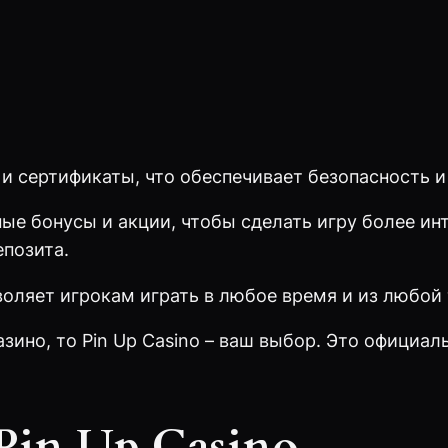
 и сертификаты, что обеспечивает безопасность и
ые бонусы и акции, чтобы сделать игру более ин
епозита.
воляет игрокам играть в любое время и из любой
ино, то Pin Up Casino – ваш выбор. Это официал
Pin Up Casino