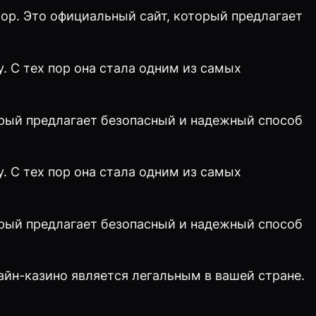
бор. Это официальный сайт, который предлагает
. С тех пор она стала одним из самых
торый предлагает безопасный и надежный способ
. С тех пор она стала одним из самых
торый предлагает безопасный и надежный способ
лайн-казино является легальным в вашей стране.