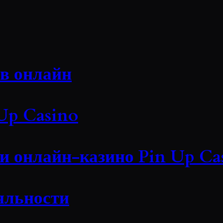
 в онлайн
Up Casino
и онлайн-казино Pin Up Ca
яльности