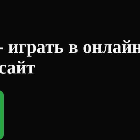
 играть в онлай
сайт