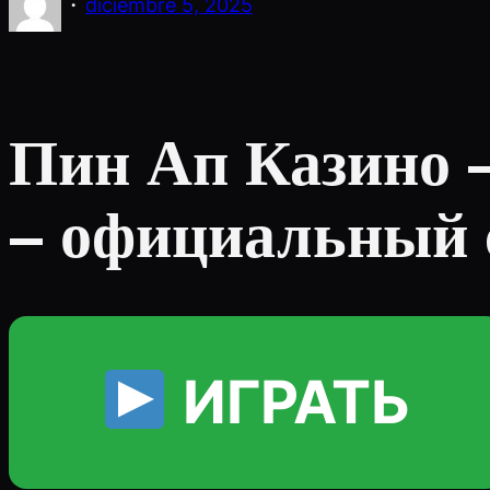
·
diciembre 5, 2025
Пин Ап Казино –
– официальный 
ИГРАТЬ