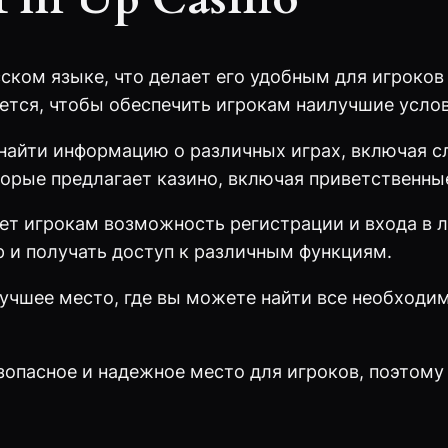
ском языке, что делает его удобным для игроков 
ется, чтобы обеспечить игрокам наилучшие услов
найти информацию о различных играх, включая сл
орые предлагает казино, включая приветственные
ет игрокам возможность регистрации и входа в л
 и получать доступ к различным функциям.
 лучшее место, где вы можете найти все необходи
езопасное и надежное место для игроков, поэтому