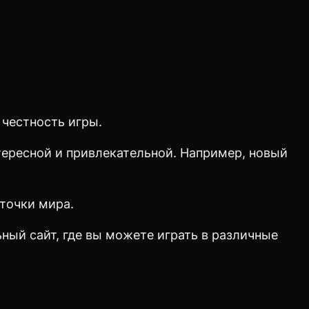
 честность игры.
тересной и привлекательной. Например, новый
 точки мира.
ьный сайт, где вы можете играть в различные