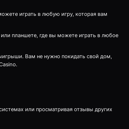
 можете играть в любую игру, которая вам
е или планшете, где вы можете играть в любое
выигрыши. Вам не нужно покидать свой дом,
Casino.
х системах или просматривая отзывы других