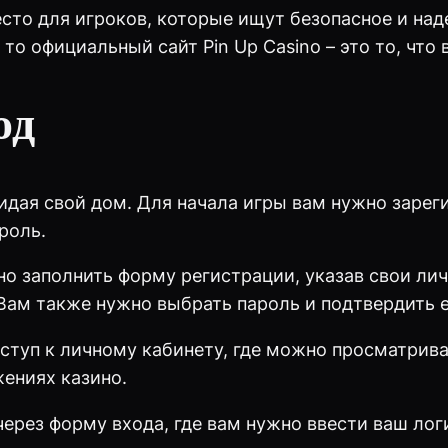
есто для игроков, которые ищут безопасное и над
то официальный сайт Pin Up Casino – это то, что 
од
кидая свой дом. Для начала игры вам нужно зарег
роль.
но заполнить форму регистрации, указав свои лич
Вам также нужно выбрать пароль и подтвердить е
ступ к личному кабинету, где можно просматрива
ениях казино.
через форму входа, где вам нужно ввести ваш лог