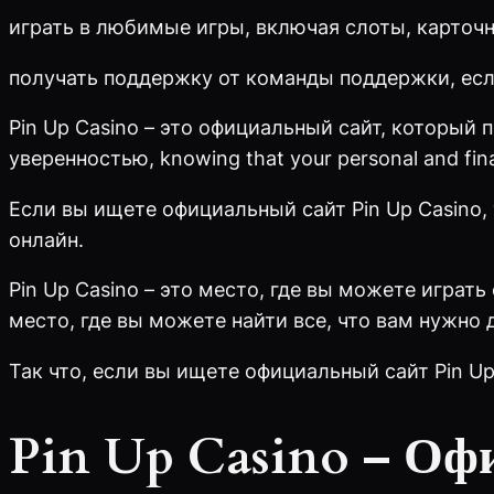
играть в любимые игры, включая слоты, карточн
получать поддержку от команды поддержки, есл
Pin Up Casino – это официальный сайт, который
уверенностью, knowing that your personal and finan
Если вы ищете официальный сайт Pin Up Casino, 
онлайн.
Pin Up Casino – это место, где вы можете играт
место, где вы можете найти все, что вам нужно 
Так что, если вы ищете официальный сайт Pin Up
Pin Up Casino – О