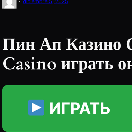
·
diciembre 5, 2025
Пин Ап Казино 
Casino играть о
ИГРАТЬ