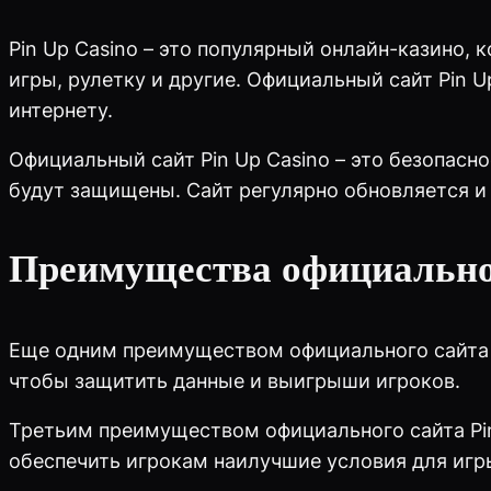
Pin Up Casino – это популярный онлайн-казино,
игры, рулетку и другие. Официальный сайт Pin U
интернету.
Официальный сайт Pin Up Casino – это безопасно
будут защищены. Сайт регулярно обновляется и
Преимущества официальног
Еще одним преимуществом официального сайта Pi
чтобы защитить данные и выигрыши игроков.
Третьим преимуществом официального сайта Pin 
обеспечить игрокам наилучшие условия для игр