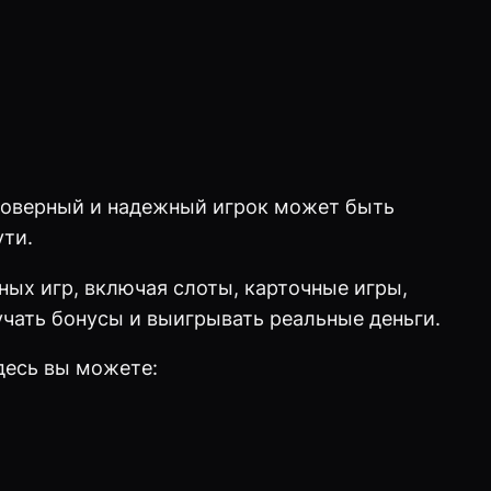
стоверный и надежный игрок может быть
ути.
ных игр, включая слоты, карточные игры,
лучать бонусы и выигрывать реальные деньги.
Здесь вы можете: