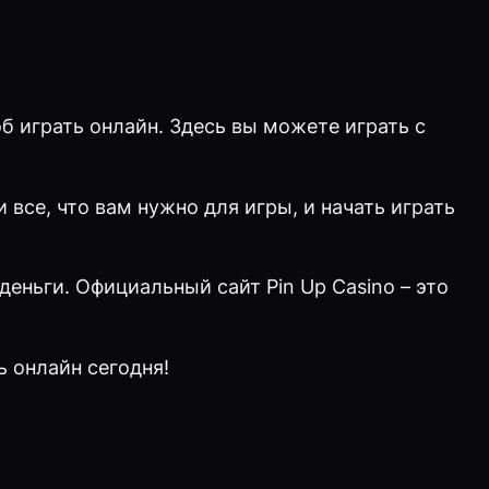
б играть онлайн. Здесь вы можете играть с
 все, что вам нужно для игры, и начать играть
деньги. Официальный сайт Pin Up Casino – это
ь онлайн сегодня!