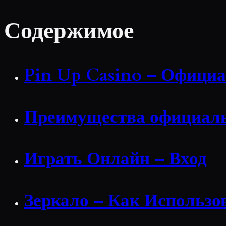
Содержимое
Pin Up Casino – Офици
Преимущества официаль
Играть Онлайн – Вход
Зеркало – Как Использо