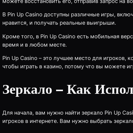
можете восстановить его, отправив запрос на в
В Pin Up Casino доступны различные игры, включ
нравится, и получать реальные выигрыши.
Кроме того, в Pin Up Casino есть мобильная вер
время и в любом месте.
Pin Up Casino – это лучшее место для игроков,
чтобы играть в казино, потому что вы можете иг
Зеркало – Как Испол
Для начала, вам нужно найти зеркало Pin Up Ca
игроков в интернете. Вам нужно выбрать зерка