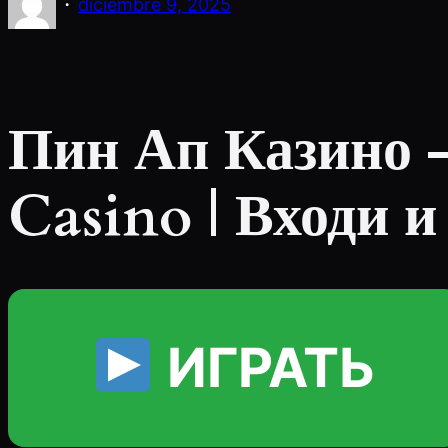
·
diciembre 9, 2025
Пин Ап Казино 
Casino | Входи и
ИГРАТЬ