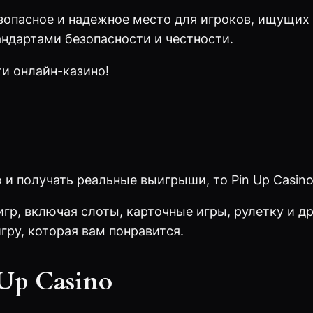
езопасное и надежное место для игроков, ищущих 
ндартами безопасности и честности.
ти онлайн-казино!
 и получать реальные выигрыши, то Pin Up Casino
 игр, включая слоты, карточные игры, рулетку и 
гру, которая вам понравится.
Up Casino