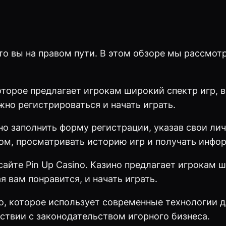
 то вы на правом пути. В этом обзоре мы рассмот
которое предлагает игрокам широкий спектр игр, 
но регистрироваться и начать играть.
жно заполнить форму регистрации, указав свои ли
том, просматривать историю игр и получать инф
сайте Pin Up Casino. Казино предлагает игрокам 
я вам понравится, и начать играть.
ино, которое использует современные технологии 
ствии с законодательством игорного бизнеса.