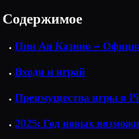
Содержимое
Пин Ап Казино – Офици
Входи и играй
Преимущества игры в P
2025: Год новых возмож