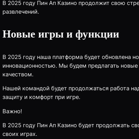
В 2025 году Пин Ап Казино продолжит свою ст
развлечений.
Новые игры и функции
В 2025 году наша платформа будет обновлена н
инновационностью. Мы будем предлагать новые 
качеством.
Нашей командой будет продолжаться работа на
защиту и комфорт при игре.
Важно!
В 2025 году Пин Ап Казино будет продолжать с
своих играх.