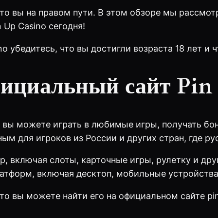
 то вы на правом пути. В этом обзоре мы рассмот
 Up Casino сегодня!
o убедитесь, что вы достигли возраста 18 лет и ч
ициальный сайт Pin
де вы можете играть в любимые игры, получать бо
ным для игроков из России и других стран, где р
гр, включая слоты, карточные игры, рулетку и др
латформ, включая десктоп, мобильные устройства
 то вы можете найти его на официальном сайте pi