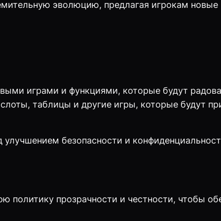
ремительную эволюцию, предлагая игрокам новые
овыми играми и функциями, которые будут радова
слоты, таблицы и другие игры, которые будут пр
д улучшением безопасности и конфиденциальност
вою политику прозрачности и честности, чтобы о