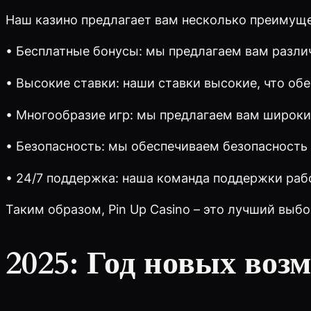
Наш казино предлагает вам несколько преимуще
• Бесплатные бонусы: мы предлагаем вам различ
• Высокие ставки: наши ставки высокие, что о
• Многообразие игр: мы предлагаем вам широкий
• Безопасность: мы обеспечиваем безопасность
• 24/7 поддержка: наша команда поддержки раб
Таким образом, Pin Up Casino – это лучший выб
2025: Год новых воз