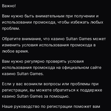
Важно!
Вам нужно быть внимательным при получении и
использовании промокода, чтобы избежать любых
проблем.
Обратите внимание, что казино Sultan Games может
изменить условия использования промокода в
любое время.
Вам нужно регулярно проверять условия
использования промокода на официальном сайте
казино Sultan Games.
Если у вас возникли вопросы или проблемы при
регистрации, вы можете обратиться к поддержке
казино Sultan Games за помощью.
Наше руководство по регистрации поможет вам