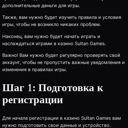
дополнительные деньги для игры.
Также, вам нужно будет изучить правила и условия
игры, чтобы не возникло никаких проблем.
Наконец, вам нужно будет начать играть и
наслаждаться играми в казино Sultan Games.
Важно! Вам нужно будет регулярно проверять свой
аккаунт, чтобы не пропустить важные уведомления и
изменения в правилах игры.
Шаг 1: Подготовка к
регистрации
Для начала регистрации в казино Sultan Games вам
нужно подготовить свои данные и устройство.