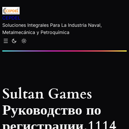
Saltar
al
CEPDEL
contenido
Soluciones Integrales Para La Industria Naval,
Metalmecánica y Petroquímica
Sultan Games
Руководство по
регистрации.1114