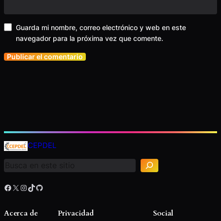
Guarda mi nombre, correo electrónico y web en este
navegador para la próxima vez que comente.
B
u
CEPDEL
s
c
a
r
Facebook
X
Instagram
TikTok
GitHub
Acerca de
Privacidad
Social