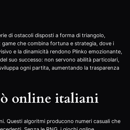
ie di ostacoli disposti a forma di triangolo,
ot game che combina fortuna e strategia, dove i
 visivo e la dinamicità rendono Plinko emozionante,
 del suo successo: non servono abilità particolari,
sviluppa ogni partita, aumentando la trasparenza
ò online italiani
ani. Questi algoritmi producono numeri casuali che
recedenti. Senza le RNG, i giochi online