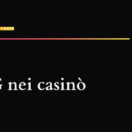
STRATE
G nei casinò