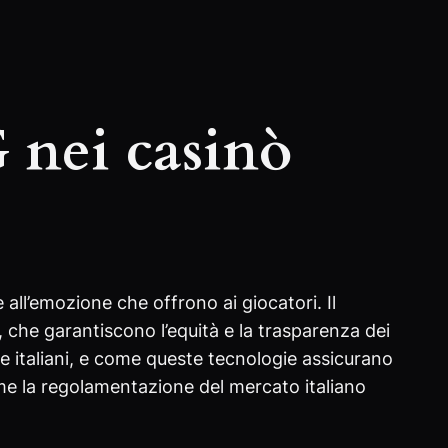
G nei casinò
 all’emozione che offrono ai giocatori. Il
 che garantiscono l’equità e la trasparenza dei
ne italiani, e come queste tecnologie assicurano
come la regolamentazione del mercato italiano