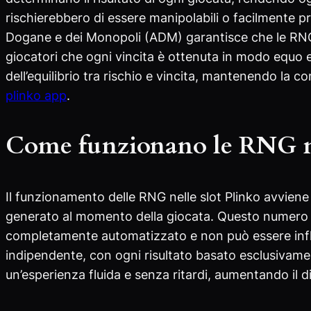
rischierebbero di essere manipolabili o facilmente pr
Dogane e dei Monopoli (ADM) garantisce che le RNG ut
giocatori che ogni vincita è ottenuta in modo equo 
dell’equilibrio tra rischio e vincita, mantenendo la
plinko app
.
Come funzionano le RNG ne
Il funzionamento delle RNG nelle slot Plinko avvien
generato al momento della giocata. Questo numero de
completamente automatizzato e non può essere influe
indipendente, con ogni risultato basato esclusivamen
un’esperienza fluida e senza ritardi, aumentando il 