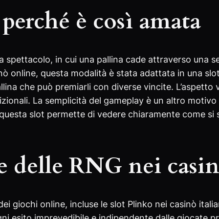
e perché è così amata
 spettacolo, in cui una pallina cade attraverso una ser
nò online, questa modalità è stata adattata in una sl
llina che può premiarli con diverse vincite. L’aspetto
dizionali. La semplicità del gameplay è un altro motivo
 questa slot permette di vedere chiaramente come si 
e delle RNG nei casin
iochi online, incluse le slot Plinko nei casinò itali
ni esito imprevedibile e indipendente dalle giocate p