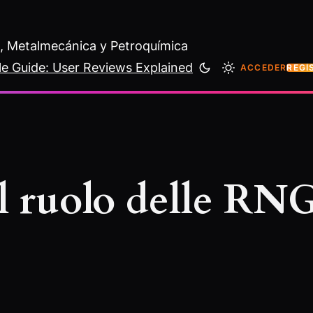
al, Metalmecánica y Petroquímica
le Guide: User Reviews Explained
ACCEDER
REGÍ
il ruolo delle RN