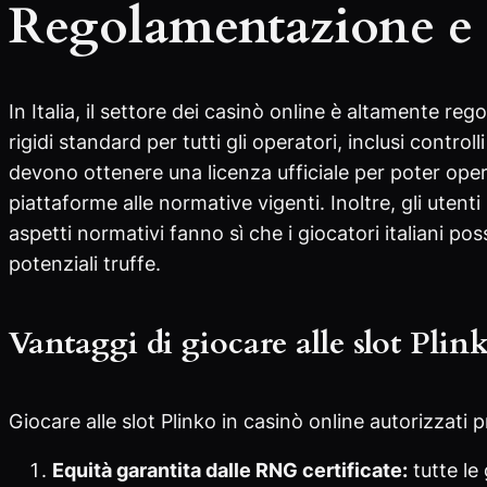
Regolamentazione e s
In Italia, il settore dei casinò online è altamente r
rigidi standard per tutti gli operatori, inclusi contro
devono ottenere una licenza ufficiale per poter ope
piattaforme alle normative vigenti. Inoltre, gli utent
aspetti normativi fanno sì che i giocatori italiani pos
potenziali truffe.
Vantaggi di giocare alle slot Plin
Giocare alle slot Plinko in casinò online autorizzati
Equità garantita dalle RNG certificate:
tutte le