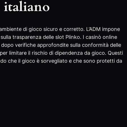
 italiano
n ambiente di gioco sicuro e corretto. L’ADM impone
 sulla trasparenza delle slot Plinko. I casinò online
 dopo verifiche approfondite sulla conformità delle
per limitare il rischio di dipendenza da gioco. Questi
endo che il gioco è sorvegliato e che sono protetti da