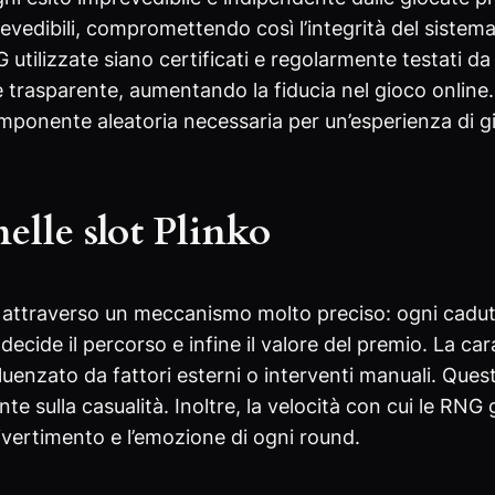
evedibili, compromettendo così l’integrità del sistema
ilizzate siano certificati e regolarmente testati da e
e trasparente, aumentando la fiducia nel gioco online
 componente aleatoria necessaria per un’esperienza di
lle slot Plinko
e attraverso un meccanismo molto preciso: ogni cadut
cide il percorso e infine il valore del premio. La ca
nzato da fattori esterni o interventi manuali. Quest
te sulla casualità. Inoltre, la velocità con cui le RN
divertimento e l’emozione di ogni round.