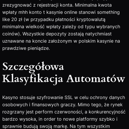
zrezygnować z rejestracji konta. Minimalna kwota
wpłaty mhh konto t kasynie online stanowi something
like 20 zł (w przypadku płatności kryptowalutą
minimalna wielkość wpłaty zależy od typu wybranych
coinów). Wszystkie depozyty zostają natychmiast
uznawane na koncie założonym w polskim kasynie na
prawdziwe pieniądze.
Szczegółowa
Klasyfikacja Automatów
Kasyno stosuje szyfrowanie SSL w celu ochrony danych
osobowych i finansowych graczy. Mimo tego, że rynek
rozgrzany jest perform czerwoności, a konkurencyjność
bardzo wysoka, in order to nowe platformy szybko i
sprawnie budują swoją markę. Na tym wszystkim