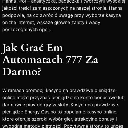
Hanna Król – analityczka, badaczka i twórczyni wysokiej
jakości treści zamieszczonych na naszej stronie. Hanna
podpowie, na co zwrócić uwagę przy wyborze kasyna
on the internet, wskaże główne zalety i wady
poszczególnych opcji.
Jak Grać Em
Automatach 777 Za
Darmo?
W ramach promocji kasyno na prawdziwe pieniądze
online może przyznać pieniądze na konto bonusowe lub
darmowe spiny do gry w sloty. Kasyno na prawdziwe
pieniądze Energy Casino to popularne kasyno online,
które oferuje szeroki wybór gier, atrakcyjne bonusy i
wygodne metody płatności. Pozytywne strony to unces