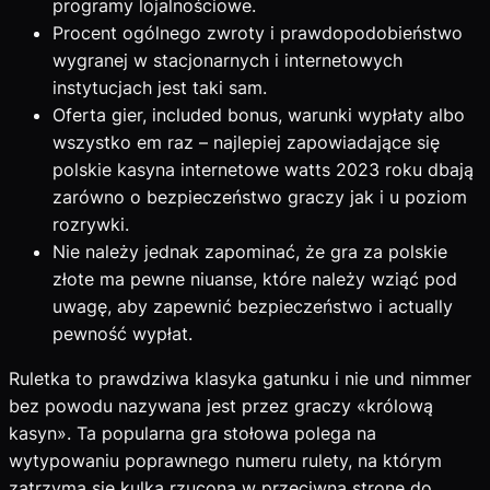
programy lojalnościowe.
Procent ogólnego zwroty i prawdopodobieństwo
wygranej w stacjonarnych i internetowych
instytucjach jest taki sam.
Oferta gier, included bonus, warunki wypłaty albo
wszystko em raz – najlepiej zapowiadające się
polskie kasyna internetowe watts 2023 roku dbają
zarówno o bezpieczeństwo graczy jak i u poziom
rozrywki.
Nie należy jednak zapominać, że gra za polskie
złote ma pewne niuanse, które należy wziąć pod
uwagę, aby zapewnić bezpieczeństwo i actually
pewność wypłat.
Ruletka to prawdziwa klasyka gatunku i nie und nimmer
bez powodu nazywana jest przez graczy «królową
kasyn». Ta popularna gra stołowa polega na
wytypowaniu poprawnego numeru rulety, na którym
zatrzyma się kulka rzucona w przeciwną stronę do