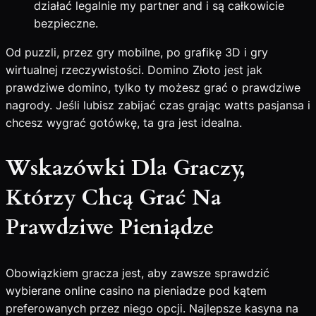
działać legalnie my partner and i są całkowicie
bezpieczne.
Od puzzli, przez gry mobilne, po grafikę 3D i gry
wirtualnej rzeczywistości. Domino Złoto jest jak
prawdziwe domino, tylko ty możesz grać o prawdziwe
nagrody. Jeśli lubisz zabijać czas grając watts pasjansa i
chcesz wygrać gotówkę, ta gra jest idealna.
Wskazówki Dla Graczy,
Którzy Chcą Grać Na
Prawdziwe Pieniądze
Obowiązkiem gracza jest, aby zawsze sprawdzić
wybierane online casino na pieniadze pod kątem
preferowanych przez niego opcji. Najlepsze kasyna na