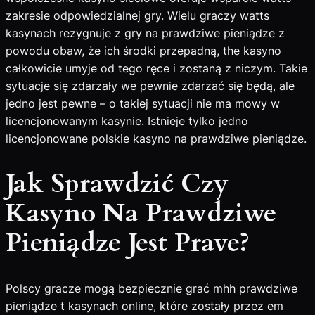
zakresie odpowiedzialnej gry. Wielu graczy watts
kasynach rezygnuje z gry na prawdziwe pieniądze z
powodu obaw, że ich środki przepadną, the kasyno
całkowicie umyje od tego ręce i zostaną z niczym. Takie
sytuacje się zdarzały we pewnie zdarzać się będą, ale
jedno jest pewne – o takiej sytuacji nie ma mowy w
licencjonowanym kasynie. Istnieje tylko jedno
licencjonowane polskie kasyno na prawdziwe pieniądze.
Jak Sprawdzić Czy
Kasyno Na Prawdziwe
Pieniądze Jest Prave?
Polscy gracze mogą bezpiecznie grać mhh prawdziwe
pieniądze t kasynach online, które zostały przez em