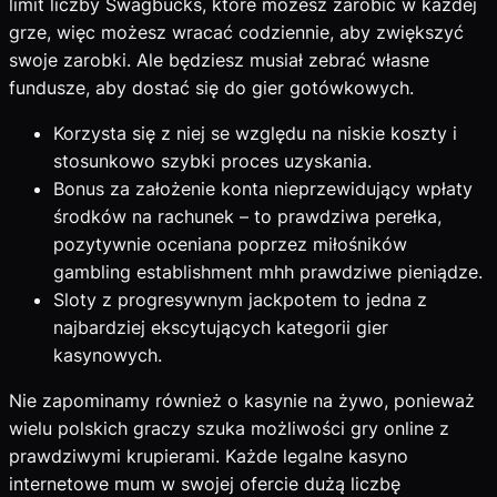
limit liczby Swagbucks, które możesz zarobić w każdej
grze, więc możesz wracać codziennie, aby zwiększyć
swoje zarobki. Ale będziesz musiał zebrać własne
fundusze, aby dostać się do gier gotówkowych.
Korzysta się z niej se względu na niskie koszty i
stosunkowo szybki proces uzyskania.
Bonus za założenie konta nieprzewidujący wpłaty
środków na rachunek – to prawdziwa perełka,
pozytywnie oceniana poprzez miłośników
gambling establishment mhh prawdziwe pieniądze.
Sloty z progresywnym jackpotem to jedna z
najbardziej ekscytujących kategorii gier
kasynowych.
Nie zapominamy również o kasynie na żywo, ponieważ
wielu polskich graczy szuka możliwości gry online z
prawdziwymi krupierami. Każde legalne kasyno
internetowe mum w swojej ofercie dużą liczbę