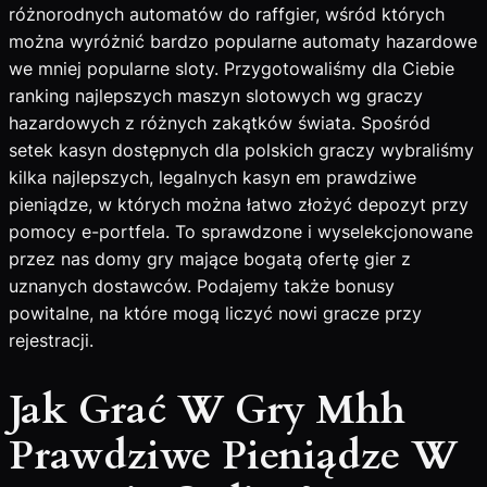
różnorodnych automatów do raffgier, wśród których
można wyróżnić bardzo popularne automaty hazardowe
we mniej popularne sloty. Przygotowaliśmy dla Ciebie
ranking najlepszych maszyn slotowych wg graczy
hazardowych z różnych zakątków świata. Spośród
setek kasyn dostępnych dla polskich graczy wybraliśmy
kilka najlepszych, legalnych kasyn em prawdziwe
pieniądze, w których można łatwo złożyć depozyt przy
pomocy e-portfela. To sprawdzone i wyselekcjonowane
przez nas domy gry mające bogatą ofertę gier z
uznanych dostawców. Podajemy także bonusy
powitalne, na które mogą liczyć nowi gracze przy
rejestracji.
Jak Grać W Gry Mhh
Prawdziwe Pieniądze W