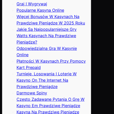
Graj I Wygrywaj
Popularne Kasyna Online
Więcej Bonusów W Kasynach Na
Prawdziwe Pieniądze W 2025 Roku
Jakie Są Najpopularniejsze Gry
Watts Kasynach Na Prawdziwe
Pieniądze?
Odpowiedzialna Gra W Kasynie
Online
Płatności W Kasynach Przy Pomocy
Kart Prepaid
Turnieje, Losowania I Loterie W
Kasyno On The Internet Na
Prawdziwe Pieniądze
Darmowe Spiny
Często Zadawane Pytania O Grę W
Kasyno Em Prawdziwe Pieniądze
Kasyna Na Prawdziwe Pieniądze