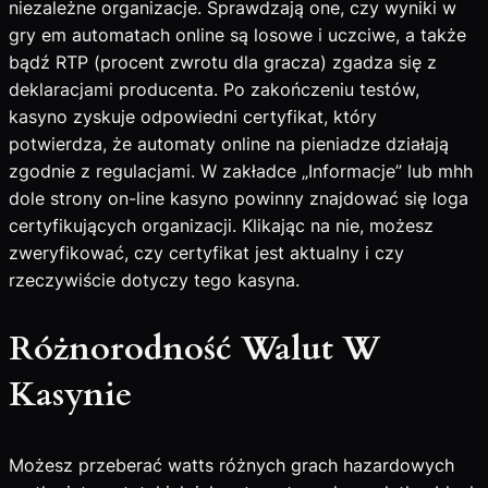
niezależne organizacje. Sprawdzają one, czy wyniki w
gry em automatach online są losowe i uczciwe, a także
bądź RTP (procent zwrotu dla gracza) zgadza się z
deklaracjami producenta. Po zakończeniu testów,
kasyno zyskuje odpowiedni certyfikat, który
potwierdza, że automaty online na pieniadze działają
zgodnie z regulacjami. W zakładce „Informacje” lub mhh
dole strony on-line kasyno powinny znajdować się loga
certyfikujących organizacji. Klikając na nie, możesz
zweryfikować, czy certyfikat jest aktualny i czy
rzeczywiście dotyczy tego kasyna.
Różnorodność Walut W
Kasynie
Możesz przeberać watts różnych grach hazardowych