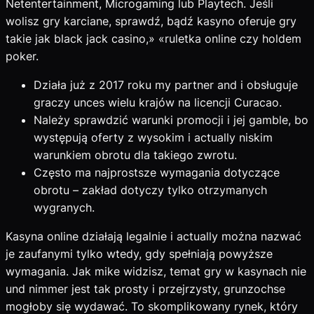
Netentertainment, Microgaming lub Playtech. Jeśli
wolisz gry karciane, sprawdź, bądź kasyno oferuje gry
takie jak black jack casino,» «ruletka online czy holdem
poker.
Działa już z 2017 roku my partner and i obsługuje
graczy unces wielu krajów na licencji Curacao.
Należy sprawdzić warunki promocji i jej gamble, bo
występują oferty z wysokim i actually niskim
warunkiem obrotu dla takiego zwrotu.
Często ma najprostsze wymagania dotyczące
obrotu – zakład dotyczy tylko otrzymanych
wygranych.
Kasyna online działają legalnie i actually można nazwać
je zaufanymi tylko wtedy, gdy spełniają powyższe
wymagania. Jak mike widzisz, temat gry w kasynach nie
und nimmer jest tak prosty i przejrzysty, grunzochse
mogłoby się wydawać. To skomplikowany rynek, który