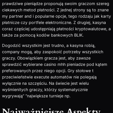
prawdziwe pieniądze proponują swoim graczom szereg
ciekawych metod płatności. Z jednej strony są to znane
my partner and i popularne opcje, tego rodzaju jak karty
płatnicze czy portfele elektroniczne. Z drugiej, kasyna
coraz częściej udostępniają płatności kryptowalutowe, a
także za pomocą kodów bankowych BLIK.
Dogodzić wszystkim jest trudno, a kasyna robią,
company mogą, aby zaspokoić potrzeby wszystkich
graczy. Obowiązkiem gracza jest, aby zawsze
sprawdzić wybierane casino mhh pieniadze pod kątem
preferowanych przez niego opcji. Gry stołowe t
przeciwieństwie execute automatów nie polegają
wyłącznie na szczęściu. Na świecie jest wielu
wyśmienitych graczy, którzy systematycznie
wygrywają” “największe turnieje np.
Najważniejsze Aspekty