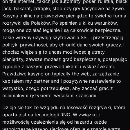
on the internet, takich jak automaty, poker, ruletka, black
jack, bakarat, zdrapki, stop czy gry kasynowe na żywo.
Kasyna online na prawdziwe pieniądze to świetna forma
rozrywki dla Polaków. Po spełnieniu kilku warunków,
mogą one działać legalnie i są całkowicie bezpieczne.
Takie witryny używają szyfrowania SSL i przestrzegają
polityki prywatności, aby chronić dane swoich graczy. I
chociaż wiąże się to unces możliwością utraty
pieniędzy, zawsze możesz grać bezpiecznie, postępując
zgodnie z naszymi przewodnikami i wskazówkami.
Prawdziwe kasyno on typically the web, zarządzanie
kapitałem my partner and i pozytywne nastawienie to
wszystko, czego potrzebujesz, aby zacząć grać z
minimalnym ryzykiem i wysokimi szansami.
Dzieje się tak ze względu na losowość rozgrywki, która
oparta jest na technologii RNG. W związku z
możliwością uzależnienia się od hazardu każde
współczesne kasyno sieciowe oferuje wsparcie watts