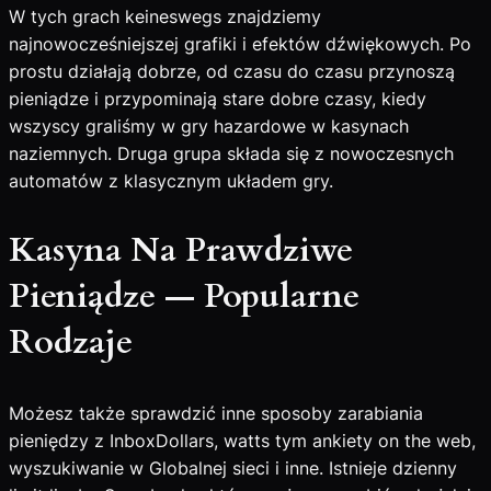
W tych grach keineswegs znajdziemy
najnowocześniejszej grafiki i efektów dźwiękowych. Po
prostu działają dobrze, od czasu do czasu przynoszą
pieniądze i przypominają stare dobre czasy, kiedy
wszyscy graliśmy w gry hazardowe w kasynach
naziemnych. Druga grupa składa się z nowoczesnych
automatów z klasycznym układem gry.
Kasyna Na Prawdziwe
Pieniądze — Popularne
Rodzaje
Możesz także sprawdzić inne sposoby zarabiania
pieniędzy z InboxDollars, watts tym ankiety on the web,
wyszukiwanie w Globalnej sieci i inne. Istnieje dzienny