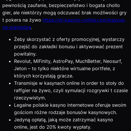
pewnością zaufanie, bezpieczeństwo i bogata chollo
gier, ale niektórzy mogą odczuwać brak możliwości gry
t pokera na żywo
https://pl-kasyno-online.com/kasyna-
na-pieniadze
.
Żeby skorzystać z oferty promocyjnej, wystarczy
przejść do zakładki bonusu i aktywować prezent
powitalny.
Revolut, MiFinity, AstroPay, MuchBetter, Neosurf,
Jeton – to tylko niektóre wirtualne portfele, z
których korzystają gracze.
Transmisje w kasynach online in order to stoły do
raffgier na żywo, czyli symulacji rozgrywki t czasie
rzeczywistym.
Legalne polskie kasyno internetowe oferuje swoim
gościom różne rodzaje bonusów kasynowych.
Jedyną opłatą, jaką może zatrzymać kasyno
online, jest do 20% kwoty wypłaty.