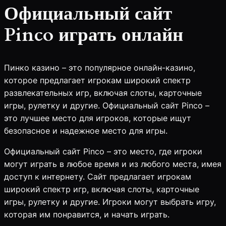
Официальный сайт
Pinco играть онлайн
Пинко казино – это популярное онлайн-казино,
которое предлагает игрокам широкий спектр
развлекательных игр, включая слоты, карточные
игры, рулетку и другие. Официальный сайт Pinco –
это лучшее место для игроков, которые ищут
безопасное и надежное место для игры.
Официальный сайт Pinco – это место, где игроки
могут играть в любое время и из любого места, имея
доступ к интернету. Сайт предлагает игрокам
широкий спектр игр, включая слоты, карточные
игры, рулетку и другие. Игроки могут выбрать игру,
которая им понравится, и начать играть.