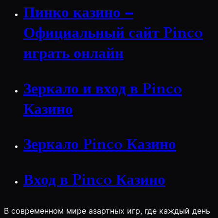
Пинко казино –
Официальный сайт Pinco
играть онлайн
Зеркало и вход в Pinco
Казино
Зеркало Pinco Казино
Вход в Pinco Казино
В современном мире азартных игр, где каждый день