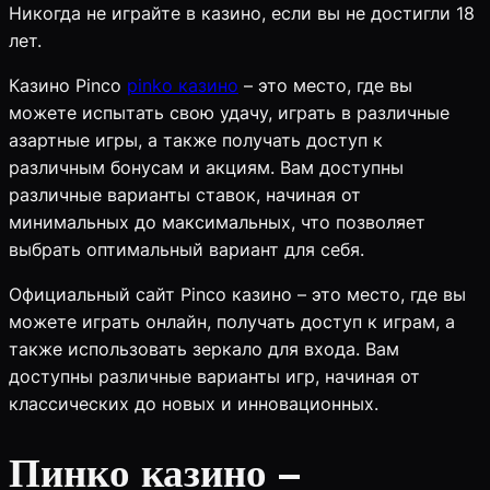
Никогда не играйте в казино, если вы не достигли 18
лет.
Казино Pinco
pinko казино
– это место, где вы
можете испытать свою удачу, играть в различные
азартные игры, а также получать доступ к
различным бонусам и акциям. Вам доступны
различные варианты ставок, начиная от
минимальных до максимальных, что позволяет
выбрать оптимальный вариант для себя.
Официальный сайт Pinco казино – это место, где вы
можете играть онлайн, получать доступ к играм, а
также использовать зеркало для входа. Вам
доступны различные варианты игр, начиная от
классических до новых и инновационных.
Пинко казино –