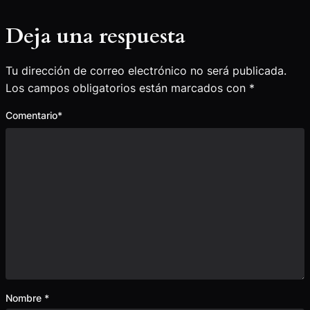
Deja una respuesta
Tu dirección de correo electrónico no será publicada.
Los campos obligatorios están marcados con
*
Comentario
*
Nombre
*