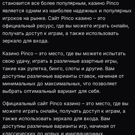
становится все более популярным, казино Pinco
является одним из наиболее надежных и популярных
игроков на рынке. Сайт Pinco казино – это
официальный ресурс, где вы можете играть онлайн,
получать доступ к играм, а также использовать
зеркало для входа.
Казино Pinco – это место, где вы можете испытать
свою удачу, играть в различные азартные игры,
такие как рулетка, бинго, слоты и другие. Вам
доступны различные варианты ставок, начиная от
минимальных до максимальных, что позволяет
выбрать оптимальный вариант для себя.
Официальный сайт Pinco казино – это место, где вы
можете играть онлайн, получать доступ к играм, а
также использовать зеркало для входа. Вам
доступны различные варианты игр, начиная от
классических до новых и инновационных.