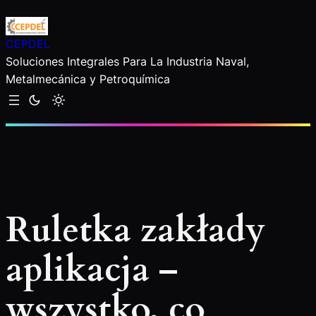
Saltar
al
CEPDEL
contenido
Soluciones Integrales Para La Industria Naval,
Metalmecánica y Petroquímica
Ruletka zakłady
aplikacja –
wszystko, co