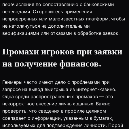
перечисления по сопоставлению с банковскими
переводами. Сторонитесь применения
непроверенных или малоизвестных платформ, чтобы
не натолкнуться на дополнительными
верификациями или отказами в обработке заявок.
Промахи игроков при заявки
на получение финансов.
Геймеры часто имеют дело с проблемами при
запросе на вывод выигрыша из интернет-казино.
Одна среди распространенных промахов — это
некорректное внесение личных данных. Важно
проверить, что сведения в профиле целиком
совпадает с информации, указанным в бумагах,
используемых для подтверждения личности. Порой