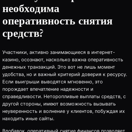
необходима
оперативность снятия
средств?
Участники, активно занимающиеся в интернет-
казино, осознают, насколько важна оперативность
денежных транзакций. Это вот не лишь момент
удобства, но и важный критерий доверия к ресурсу.
Если выигрыши выводятся мгновенно, это
порождает впечатление надежности и
справедливости. Неторопливые выплаты средств, с
другой стороны, имеют возможность вызывать
неуверенность и волнение у клиентов, побуждая их
находить иные сайты.
Вдобавок, оперативный снятие финансов позволяет