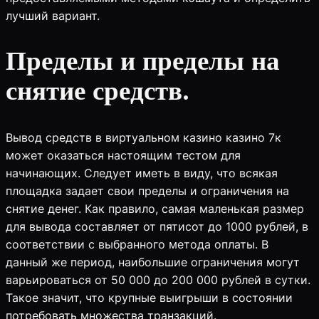
лучший вариант.
Пределы и пределы на
снятие средств.
Вывод средств в виртуальном казино казино 7к
может оказаться настоящим тестом для
начинающих. Следует иметь в виду, что всякая
площадка задает свои пределы и ограничения на
снятие денег. Как правило, самая маленькая размер
для вывода составляет от пятисот до 1000 рублей, в
соответствии с выбранного метода оплаты. В
данный же период, наибольшие ограничения могут
варьироваться от 50 000 до 200 000 рублей в сутки.
Такое значит, что крупные выигрыши в состоянии
потребовать множества транзакций.