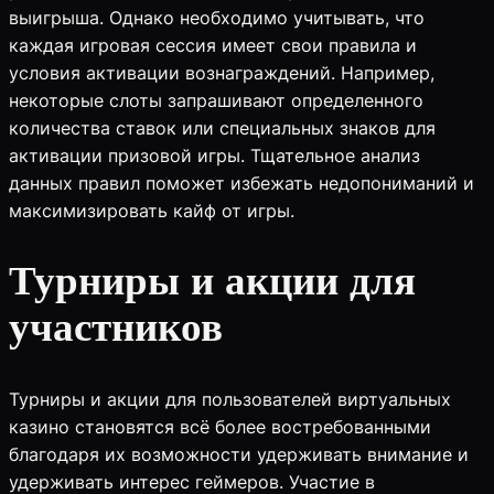
выигрыша. Однако необходимо учитывать, что
каждая игровая сессия имеет свои правила и
условия активации вознаграждений. Например,
некоторые слоты запрашивают определенного
количества ставок или специальных знаков для
активации призовой игры. Тщательное анализ
данных правил поможет избежать недопониманий и
максимизировать кайф от игры.
Турниры и акции для
участников
Турниры и акции для пользователей виртуальных
казино становятся всё более востребованными
благодаря их возможности удерживать внимание и
удерживать интерес геймеров. Участие в