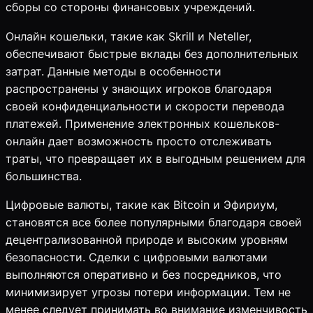
сборы со стороны финансовых учреждений.
Онлайн кошельки, такие как Skrill и Neteller,
обеспечивают быстрые вклады без дополнительных
затрат. Данные методы в особенности
распространены у знающих игроков благодаря
своей конфиденциальности и скорости перевода
платежей. Применение электронных кошельков-
онлайн дает возможность просто отслеживать
траты, что превращает их в выгодным решением для
большинства.
Цифровые валюты, такие как Bitcoin и Эфириум,
становятся все более популярными благодаря своей
децентрализованной природе и высоким уровням
безопасности. Сделки с цифровыми валютами
выполняются оперативно и без посредников, что
минимизирует угрозы потери информации. Тем не
менее следует принимать во внимание изменчивость