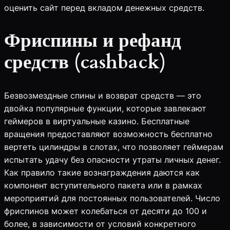
оценить сайт перед вкладом денежных средств.
Фриспины и рефанд
средств (cashback)
Безвозмездные спины и возврат средств — это
двойка популярные функции, которые завлекают
геймеров в виртуальные казино. Бесплатные
вращения предоставляют возможность бесплатно
вертеть цилиндры в слотах, что позволяет геймерам
испытать удачу без опасности утраты личных денег.
Как правило такие вознаграждения даются как
компонент вступительного пакета или в рамках
мероприятий для постоянных пользователей. Число
фриспинов может колебаться от десяти до 100 и
более, в зависимости от условий конкретного