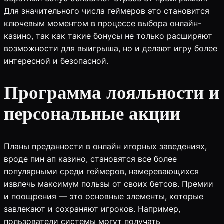
Для значительного числа геймеров это становится
ключевым моментом в процессе выбора онлайн-
казино, так как такие бонусы не только расширяют
возможности для выигрыша, но и делают игру более
интересной и безопасной.
Программа лояльности и
персональные акции
Планы преданности в онлайн игорных заведениях,
вроде пин ап казино, становятся все более
популярными среди геймеров, намеревающихся
извлечь максимум пользы от своих бетсов. Премии
и поощрения — это основные элементы, которые
завлекают и сохраняют игроков. Например,
пользователи системы могут получать