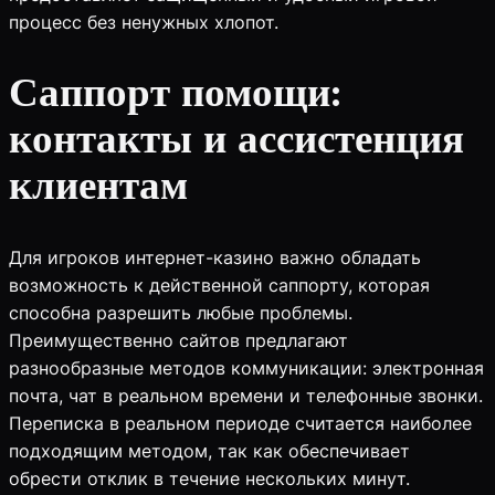
процесс без ненужных хлопот.
Саппорт помощи:
контакты и ассистенция
клиентам
Для игроков интернет-казино важно обладать
возможность к действенной саппорту, которая
способна разрешить любые проблемы.
Преимущественно сайтов предлагают
разнообразные методов коммуникации: электронная
почта, чат в реальном времени и телефонные звонки.
Переписка в реальном периоде считается наиболее
подходящим методом, так как обеспечивает
обрести отклик в течение нескольких минут.