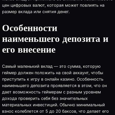
цен цифровых валют, которая может повлиять на
размер вклада или снятия денег.
Особенности
наименьшего депозита и
его внесение
Самый маленький вклад — это сумма, которую
геймер должен положить на свой аккаунт, чтобы
приступить к игру в онлайн казино. Особенность
наименьшего депозита проявляется в этом, что он
дает возможность геймерам с разным уровнем
дохода проверить себя без значительных
материальных инвестиций. Обычно минимальный
взнос колеблется от 5 до 20 баксов, что делает его