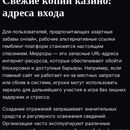
Свежие копии казино:
адреса входа
Для пользователей, предпочитающих азартные
забавы онлайн, рабочие альтернативные ссылки
гемблинг-платформ становятся настоящим
спасением. Мирроры — это запасные URL-адреса
интернет-ресурсов, которые обеспечивают обойти
блокировки и доступные барьеры. Например, если
главный сайт не работает из-за местных запретов
или сбоев в системе, игроки могут использовать
зеркало для дальнейшего участия в игре без лишних
задержек и стресса.
Создание отражений запрашивает значительных
средств и регулярного освежения сведений.
Организации часто эксплуатируют различные