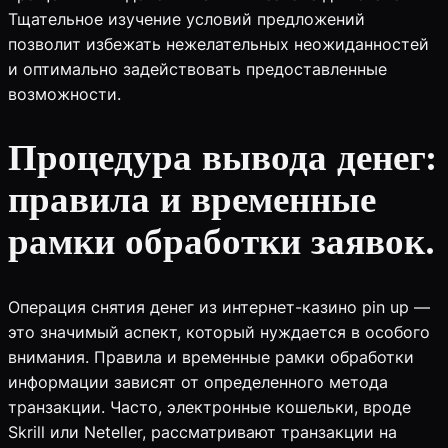
Тщательное изучение условий предложений
позволит избежать нежелательных неожиданностей
и оптимально задействовать предоставленные
возможности.
Процедура вывода денег:
правила и временные
рамки обработки заявок.
Операция снятия денег из интернет-казино pin up —
это значимый аспект, который нуждается в особого
внимания. Правила и временные рамки обработки
информации зависят от определенного метода
транзакции. Часто, электронные кошельки, вроде
Skrill или Neteller, рассматривают транзакции на