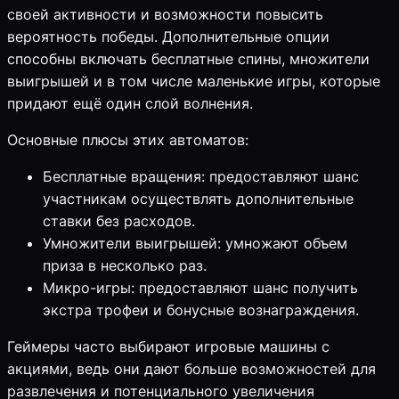
своей активности и возможности повысить
вероятность победы. Дополнительные опции
способны включать бесплатные спины, множители
выигрышей и в том числе маленькие игры, которые
придают ещё один слой волнения.
Основные плюсы этих автоматов:
Бесплатные вращения: предоставляют шанс
участникам осуществлять дополнительные
ставки без расходов.
Умножители выигрышей: умножают объем
приза в несколько раз.
Микро-игры: предоставляют шанс получить
экстра трофеи и бонусные вознаграждения.
Геймеры часто выбирают игровые машины с
акциями, ведь они дают больше возможностей для
развлечения и потенциального увеличения