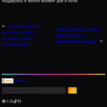
поддержку в любой момент дня и ночи.
←
Previous:
Рейтинг
Next:
Интернет казино:
интернет-казино с
акции, слоты и
молниеносными
впечатления игроков
→
транзакциями
B
u
CEPDEL
s
c
a
r
Facebook
X
Instagram
TikTok
GitHub