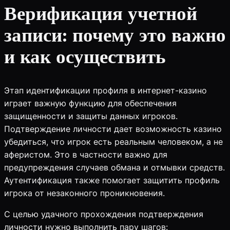
Верификация учетной
записи: почему это важно
и как осуществить
Этап идентификации профиля в интернет-казино
играет важную функцию для обеспечения
защищенности и защиты данных игроков.
Подтверждение личности дает возможность казино
убедиться, что игрок есть реальным человеком, а не
аферистом. Это в частности важно для
предупреждения случаев обмана и отмывки средств.
Аутентификация также помогает защитить профиль
игрока от незаконного проникновения.
С целью удачного прохождения подтверждения
личности нужно выполнить пару шагов: