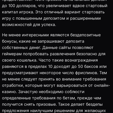
до 100 долларов, что увеличивает вдвое стартовый
капитал игрока. Это отличный вариант стартовать
игру с повышенным депозитом и расширенными
возможностей для успеха.
Не менее интересными являются бездепозитные
бонусы, какие не запрашивают депозита
собственных денег. Данные сайты позволяют
геймерам попробовать развлечения безопасно для
своего кошелька. Часто такие вознаграждения
равняются в пределах 10 доходят до 50 баксов или
предусматривают некоторое число фриспинов. Тем
не менее следует принять во внимание требования
отработки, которые могут варьироваться от онлайн-
казино. Зачастую необходимо соблюсти
определенные требования по бетам, прежде чем
получится снять призовые. Такое делает бездепы
предложения наилучшим решением для желающих